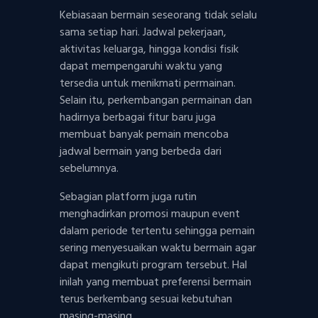
Kebiasaan bermain seseorang tidak selalu
sama setiap hari. Jadwal pekerjaan,
aktivitas keluarga, hingga kondisi fisik
dapat mempengaruhi waktu yang
tersedia untuk menikmati permainan.
Selain itu, perkembangan permainan dan
hadirnya berbagai fitur baru juga
membuat banyak pemain mencoba
jadwal bermain yang berbeda dari
sebelumnya.
Sebagian platform juga rutin
menghadirkan promosi maupun event
dalam periode tertentu sehingga pemain
sering menyesuaikan waktu bermain agar
dapat mengikuti program tersebut. Hal
inilah yang membuat preferensi bermain
terus berkembang sesuai kebutuhan
masing-masing.