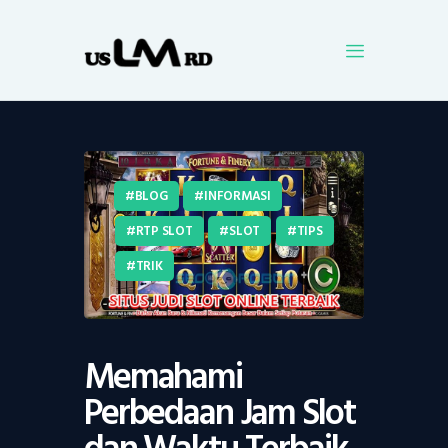
Uslmrd
Slot Online Terpercaya 2024: Menangkan Jackpot Besar di Tempat yang Tepat!
Home
Informasi
BLOG
INFORMASI
Tips
RTP SLOT
SLOT
TIPS
Trik
TRIK
RTP Slot
Tentang Kami
Memahami
Perbedaan Jam Slot