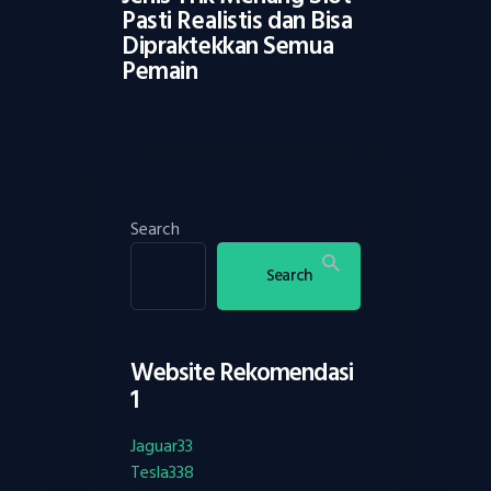
Pasti Realistis dan Bisa
Dipraktekkan Semua
Pemain
Search
Search
Website Rekomendasi
1
Jaguar33
Tesla338