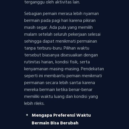
terganggu oleh aktivitas lain.
Sebagian pemain merasa lebih nyaman
bermain pada pagi hari karena pikiran
masih segar. Ada pula yang memilih
malam setelah seluruh pekerjaan selesai
sehingga dapat menikmati permainan
tanpa terburu-buru. Pilihan waktu
tersebut biasanya disesuaikan dengan
rutinitas harian, kondisi fisik, serta
kenyamanan masing-masing.
Pendekatan
seperti ini membantu pemain menikmati
permainan secara lebih santai karena
mereka bermain ketika benar-benar
memiliki waktu luang dan kondisi yang
lebih rileks.
Mengapa Preferensi Waktu
Bermain Bisa Berubah