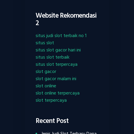
Website Rekomendasi
2
situs judi slot terbaik no 1
situs slot
situs slot gacor hari ini
situs slot terbaik
situs slot terpercaya
slot gacor
slot gacor malam ini
slot online
slot online terpercaya
slot terpercaya
Recent Post
Jenis Judi Slot Terbaru Dana