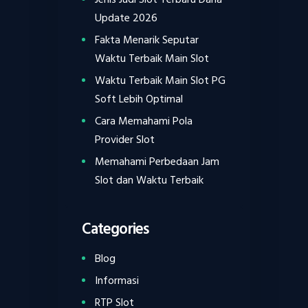
Update 2026
Fakta Menarik Seputar
Waktu Terbaik Main Slot
Waktu Terbaik Main Slot PG
Soft Lebih Optimal
Cara Memahami Pola
Provider Slot
Memahami Perbedaan Jam
Slot dan Waktu Terbaik
Categories
Blog
Informasi
RTP Slot