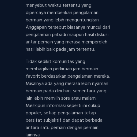
menyebut waktu tertentu yang
dipercaya memberikan pengalaman
bermain yang lebih menguntungkan.
Anggapan tersebut biasanya muncul dari
pengalaman pribadi maupun hasil diskusi
antar pemain yang merasa memperoleh
hasil lebih baik pada jam tertentu.
Tidak sedikit komunitas yang
membagikan perkiraan jam bermain
favorit berdasarkan pengalaman mereka.
Misalnya ada yang merasa lebih nyaman
bermain pada dini hari, sementara yang
lain lebih memilih sore atau malam.
Meskipun informasi seperti ini cukup
populer, setiap pengalaman tetap
bersifat subjektif dan dapat berbeda
antara satu pemain dengan pemain
lainnya.