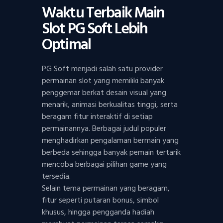
Waktu Terbaik Main
Slot PG Soft Lebih
Optimal
PG Soft menjadi salah satu provider
permainan slot yang memiliki banyak
penggemar berkat desain visual yang
menarik, animasi berkualitas tinggi, serta
beragam fitur interaktif di setiap
permainannya. Berbagai judul populer
menghadirkan pengalaman bermain yang
berbeda sehingga banyak pemain tertarik
mencoba berbagai pilihan game yang
tersedia.
Selain tema permainan yang beragam,
fitur seperti putaran bonus, simbol
khusus, hingga pengganda hadiah