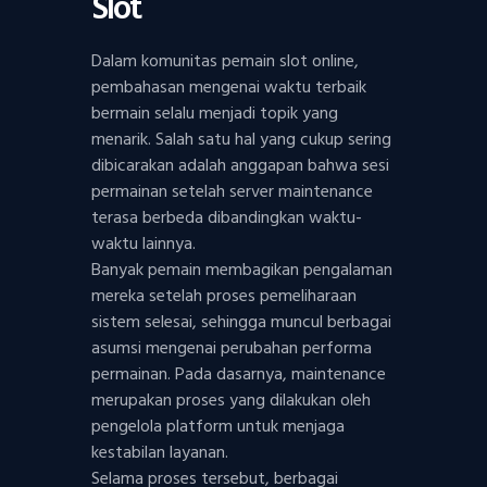
Slot
Dalam komunitas pemain slot online,
pembahasan mengenai waktu terbaik
bermain selalu menjadi topik yang
menarik. Salah satu hal yang cukup sering
dibicarakan adalah anggapan bahwa sesi
permainan setelah server maintenance
terasa berbeda dibandingkan waktu-
waktu lainnya.
Banyak pemain membagikan pengalaman
mereka setelah proses pemeliharaan
sistem selesai, sehingga muncul berbagai
asumsi mengenai perubahan performa
permainan.
Pada dasarnya, maintenance
merupakan proses yang dilakukan oleh
pengelola platform untuk menjaga
kestabilan layanan.
Selama proses tersebut, berbagai