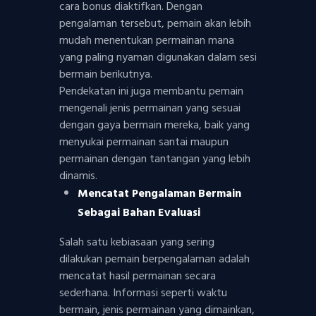
cara bonus diaktifkan. Dengan
pengalaman tersebut, pemain akan lebih
mudah menentukan permainan mana
yang paling nyaman digunakan dalam sesi
bermain berikutnya.
Pendekatan ini juga membantu pemain
mengenali jenis permainan yang sesuai
dengan gaya bermain mereka, baik yang
menyukai permainan santai maupun
permainan dengan tantangan yang lebih
dinamis.
Mencatat Pengalaman Bermain
Sebagai Bahan Evaluasi
Salah satu kebiasaan yang sering
dilakukan pemain berpengalaman adalah
mencatat hasil permainan secara
sederhana. Informasi seperti waktu
bermain, jenis permainan yang dimainkan,