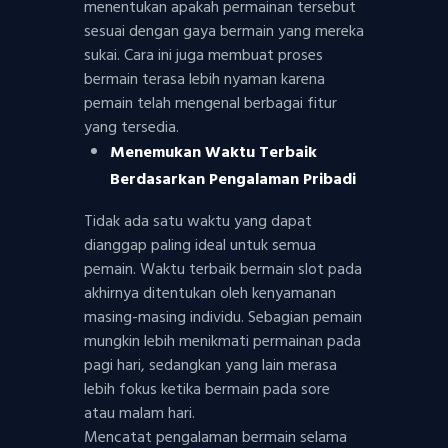
menentukan apakah permainan tersebut
sesuai dengan gaya bermain yang mereka
sukai. Cara ini juga membuat proses
bermain terasa lebih nyaman karena
pemain telah mengenal berbagai fitur
yang tersedia.
Menemukan Waktu Terbaik
Berdasarkan Pengalaman Pribadi
Tidak ada satu waktu yang dapat
dianggap paling ideal untuk semua
pemain. Waktu terbaik bermain slot pada
akhirnya ditentukan oleh kenyamanan
masing-masing individu. Sebagian pemain
mungkin lebih menikmati permainan pada
pagi hari, sedangkan yang lain merasa
lebih fokus ketika bermain pada sore
atau malam hari.
Mencatat pengalaman bermain selama