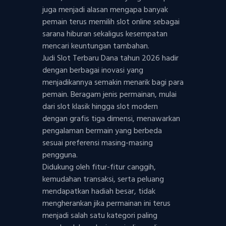
juga menjadi alasan mengapa banyak
pemain terus memilih slot online sebagai
sarana hiburan sekaligus kesempatan
mencari keuntungan tambahan.
Judi Slot Terbaru Dana tahun 2026 hadir
dengan berbagai inovasi yang
menjadikannya semakin menarik bagi para
pemain. Beragam jenis permainan, mulai
dari slot klasik hingga slot modern
dengan grafis tiga dimensi, menawarkan
pengalaman bermain yang berbeda
sesuai preferensi masing-masing
pengguna.
Didukung oleh fitur-fitur canggih,
kemudahan transaksi, serta peluang
mendapatkan hadiah besar, tidak
mengherankan jika permainan ini terus
menjadi salah satu kategori paling