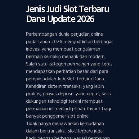
Jenis Judi Slot Terbaru
Dana Update 2026
Perkembangan dunia perjudian online
pada tahun 2026 menghadirkan berbagai
inovasi yang membuat pengalaman
bermain semakin menarik dan modern.
Salah satu kategori permainan yang terus
mendapatkan perhatian besar dari para
pemain adalah Judi Slot Terbaru Dana.
Kehadiran sistem transaksi yang lebih
praktis, proses deposit yang cepat, serta
dukungan teknologi terkini membuat
permainan ini menjadi pilihan favorit bagi
banyak penggemar slot online.
Tidak hanya menawarkan kemudahan
dalam bertransaksi, slot terbaru juga
hadir dengan berbagai variasi permainan