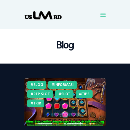
Uslmrd
Slot Online Terpercaya 2024: Menangkan Jackpot Besar di Tempat yang Tepat!
Blog
Home
Informasi
Tips
Trik
RTP Slot
BLOG
INFORMASI
Tentang Kami
RTP SLOT
SLOT
TIPS
TRIK