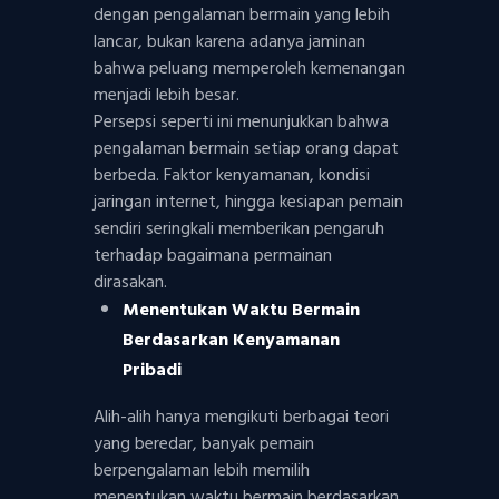
dengan pengalaman bermain yang lebih
lancar, bukan karena adanya jaminan
bahwa peluang memperoleh kemenangan
menjadi lebih besar.
Persepsi seperti ini menunjukkan bahwa
pengalaman bermain setiap orang dapat
berbeda. Faktor kenyamanan, kondisi
jaringan internet, hingga kesiapan pemain
sendiri seringkali memberikan pengaruh
terhadap bagaimana permainan
dirasakan.
Menentukan Waktu Bermain
Berdasarkan Kenyamanan
Pribadi
Alih-alih hanya mengikuti berbagai teori
yang beredar, banyak pemain
berpengalaman lebih memilih
menentukan waktu bermain berdasarkan