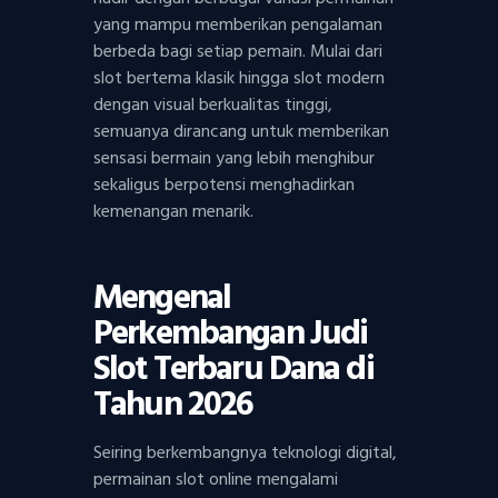
yang mampu memberikan pengalaman
berbeda bagi setiap pemain. Mulai dari
slot bertema klasik hingga slot modern
dengan visual berkualitas tinggi,
semuanya dirancang untuk memberikan
sensasi bermain yang lebih menghibur
sekaligus berpotensi menghadirkan
kemenangan menarik.
Mengenal
Perkembangan Judi
Slot Terbaru Dana di
Tahun 2026
Seiring berkembangnya teknologi digital,
permainan slot online mengalami