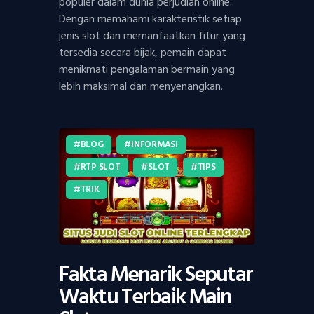
populer dalam dunia perjudian online.
Dengan memahami karakteristik setiap
jenis slot dan memanfaatkan fitur yang
tersedia secara bijak, pemain dapat
menikmati pengalaman bermain yang
lebih maksimal dan menyenangkan.
BLOG
INFORMASI
RTP SLOT
SLOT
TIPS
TRIK
Fakta Menarik Seputar
Waktu Terbaik Main