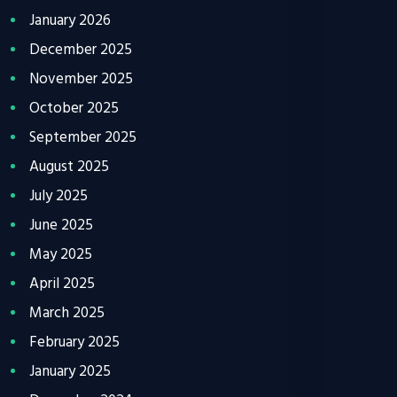
January 2026
December 2025
November 2025
October 2025
September 2025
August 2025
July 2025
June 2025
May 2025
April 2025
March 2025
February 2025
January 2025