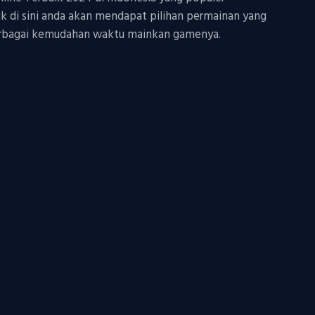
 di sini anda akan mendapat pilihan permainan yang
rbagai kemudahan waktu mainkan gamenya.