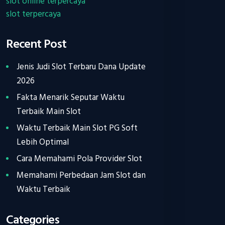
slot online terpercaya
slot terpercaya
Recent Post
Jenis Judi Slot Terbaru Dana Update
2026
Fakta Menarik Seputar Waktu
Terbaik Main Slot
Waktu Terbaik Main Slot PG Soft
Lebih Optimal
Cara Memahami Pola Provider Slot
Memahami Perbedaan Jam Slot dan
Waktu Terbaik
Categories