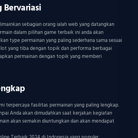
Bervariasi
r dimainkan sebagian orang ialah web yang datangkan
rmain dalam pilihan game terbaik ini anda akan
kan type permainan yang paling sederhana sama sesuai
slot yang tiba dengan topik dan performa berbagai
etapkan permainan dengan topik yang memberi
engkap
 terpercaya fasilitas permainan yang paling lengkap.
pai Anda akan dimudahkan saat kerjakan kegiatan
emain akan semakin diuntungkan dan akan mendapat
nline Terbaik 2024 di Indonesia yang populer