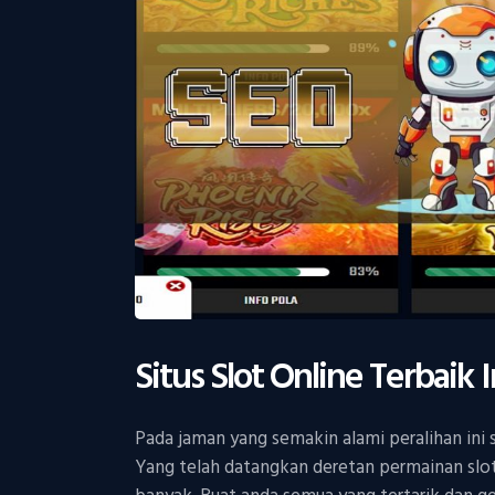
Situs Slot Online Terbaik 
Pada jaman yang semakin alami peralihan ini s
Yang telah datangkan deretan permainan slo