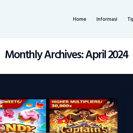
Home
Home
Informasi
Ti
Informasi
Uslmrd
Tips
Slot Online Terpercaya 2024: Menangkan Jackpot Besar di Tempat yang Tepat!
Monthly Archives: April 2024
rik
RTP Slot
Tentang Kami