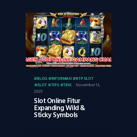
BLOG
INFORMASI
RTP SLOT
November 13,
SLOT
TIPS
TRIK
2025
Slot Online Fitur
Expanding Wild &
Sticky Symbols