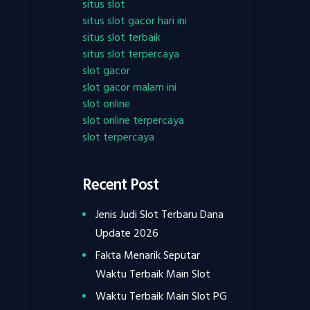
situs slot
situs slot gacor hari ini
situs slot terbaik
situs slot terpercaya
slot gacor
slot gacor malam ini
slot online
slot online terpercaya
slot terpercaya
Recent Post
Jenis Judi Slot Terbaru Dana
Update 2026
Fakta Menarik Seputar
Waktu Terbaik Main Slot
Waktu Terbaik Main Slot PG