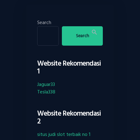
Search
Search
Website Rekomendasi
1
Jaguar33
Tesla338
Website Rekomendasi
2
situs judi slot terbaik no 1