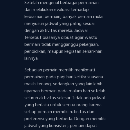
Setelah mengenal berbagai permainan
dan melakukan evaluasi terhadap
kebiasaan bermain, banyak pemain mulai
menyusun jadwal yang paling sesuai
dengan aktivitas mereka. Jadwal
tersebut biasanya dibuat agar waktu
bermain tidak mengganggu pekerjaan,
pendidikan, maupun kegiatan sehari-hari
lainnya.
Sebagian pemain memilih menikmati
permainan pada pagi hari ketika suasana
masih tenang, sedangkan yang lain lebih
nyaman bermain pada malam hari setelah
seluruh aktivitas selesai. Tidak ada jadwal
yang berlaku untuk semua orang karena
setiap pemain memiliki rutinitas dan
preferensi yang berbeda.
Dengan memiliki
jadwal yang konsisten, pemain dapat