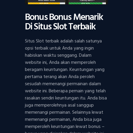
Bonus Bonus Menarik
Di Situs Slot Terbaik
Situs Slot terbaik adalah salah satunya
opsi terbaik untuk Anda yang ingin
habiskan waktu senggang. Dalam
website ini, Anda akan memperoleh
beragam keuntungan. Keuntungan yang
pertama terang akan Anda peroleh
sesudah memenangi permainan dalam
website ini. Beberapa pemain yang telah
rasakan sendiri keuntungan itu. Anda bisa
juga memperolehnya asal sanggup
memenangi permainan. Selainnya lewat
memenangi permainan, Anda bisa juga
memperoleh keuntungan lewat bonus –