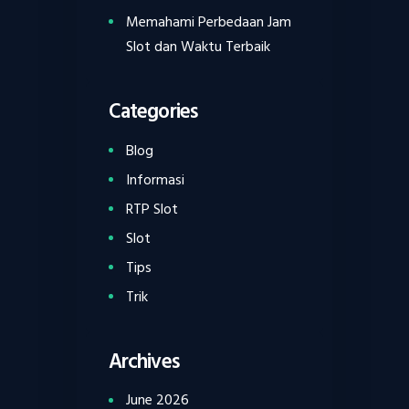
Memahami Perbedaan Jam
Slot dan Waktu Terbaik
Categories
Blog
Informasi
RTP Slot
Slot
Tips
Trik
Archives
June 2026