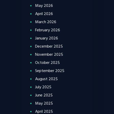
May 2026
April 2026
March 2026
February 2026
January 2026
December 2025
November 2025
October 2025
September 2025
August 2025
July 2025
June 2025
May 2025
April 2025