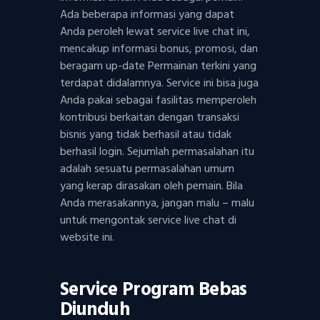
Ada beberapa informasi yang dapat
Anda peroleh lewat service live chat ini,
mencakup informasi bonus, promosi, dan
beragam up-date Permainan terkini yang
terdapat didalamnya. Service ini bisa juga
Anda pakai sebagai fasilitas memperoleh
kontribusi berkaitan dengan transaksi
bisnis yang tidak berhasil atau tidak
berhasil login. Sejumlah permasalahan itu
adalah sesuatu permasalahan umum
yang kerap dirasakan oleh pemain. Bila
Anda merasakannya, jangan malu – malu
untuk mengontak service live chat di
website ini.
Service Program Bebas
Diunduh