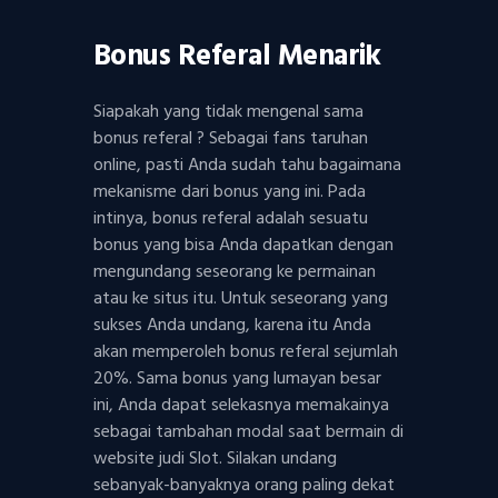
Bonus Referal Menarik
Siapakah yang tidak mengenal sama
bonus referal ? Sebagai fans taruhan
online, pasti Anda sudah tahu bagaimana
mekanisme dari bonus yang ini. Pada
intinya, bonus referal adalah sesuatu
bonus yang bisa Anda dapatkan dengan
mengundang seseorang ke permainan
atau ke situs itu. Untuk seseorang yang
sukses Anda undang, karena itu Anda
akan memperoleh bonus referal sejumlah
20%. Sama bonus yang lumayan besar
ini, Anda dapat selekasnya memakainya
sebagai tambahan modal saat bermain di
website judi Slot. Silakan undang
sebanyak-banyaknya orang paling dekat