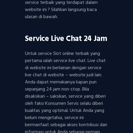
service terbaik yang terdapat dalam
website ini ? Silahkan langsung baca
ulasan di bawah.
Service Live Chat 24 Jam
Untuk service Slot online terbaik yang
pertama ialah service live chat. Live chat
di website ini berlainan dengan service
live chat di website – website judi lain.
Anda dapat memakainya kapan pun
sepanjang 24 jam non-stop. Bila
disaksikan – saksikan, service yang diberi
oleh faksi Konsumen Servis selalu diberi
kualitas yang optimal. Untuk Anda yang
belum mengetahui, service ini
bermanfaat sebagai akses kontribusi dan
informasi untuk Anda sebagai pemain.