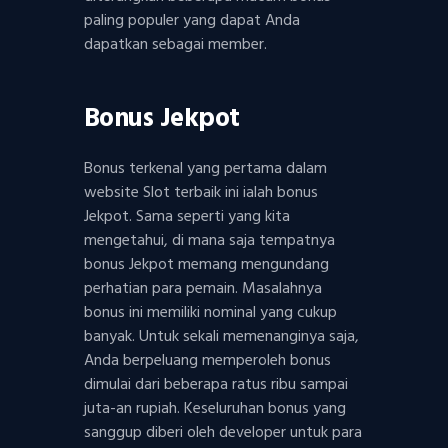
paling populer yang dapat Anda
dapatkan sebagai member.
Bonus Jekpot
Bonus terkenal yang pertama dalam
website Slot terbaik ini ialah bonus
Jekpot. Sama seperti yang kita
mengetahui, di mana saja tempatnya
bonus Jekpot memang mengundang
perhatian para pemain. Masalahnya
bonus ini memiliki nominal yang cukup
banyak. Untuk sekali memenanginya saja,
Anda berpeluang memperoleh bonus
dimulai dari beberapa ratus ribu sampai
juta-an rupiah. Keseluruhan bonus yang
sanggup diberi oleh developer untuk para