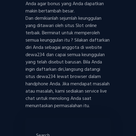
Anda agar bonus yang Anda dapatkan
makin bertambah besar.
Dan demikianlah sejumlah keunggulan
yang ditawari oleh situs Slot online
terbaik. Berminat untuk memperoleh
semua keunggulan itu ? Silakan daftarkan
diri Anda sebagai anggota di website
dewa234 dan capai semua keunggulan
yang telah disebut barusan. Bila Anda
ingin daftarkan diri,langsung datangi
situs dewa234 lewat browser dalam
handphone Anda. Jika mendapat masalah
atau masalah, kami sediakan service live
chat untuk menolong Anda saat
menuntaskan permasalahan itu.
Search