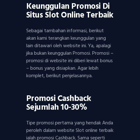
Keunggulan Promosi Di
Situs Slot Online Terbaik
Sebagai tambahan informasi, berikut
akan kami terangkan keunggulan yang
lain ditawari oleh website ini. Ya, apalagi
jika bukan keunggulan Promosi. Promosi –
promosi di website ini diberi lewat bonus
– bonus yang disiapkan. Agar lebih
komplet, berikut penjelasannya.
Promosi Cashback
Sejumlah 10-30%
Tipe promosi pertama yang hendak Anda
peroleh dalam website Slot online terbaik
ialah promosi Cashback. Sama seperti