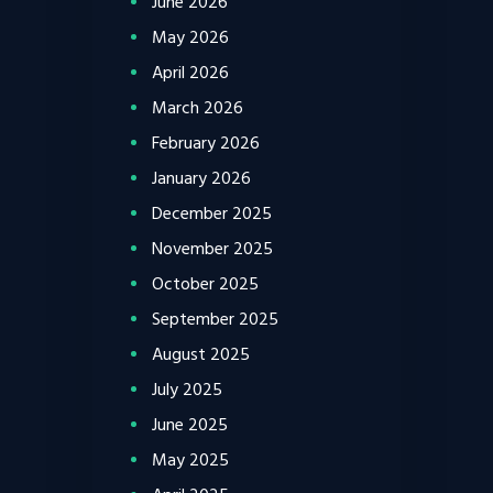
June 2026
May 2026
April 2026
March 2026
February 2026
January 2026
December 2025
November 2025
October 2025
September 2025
August 2025
July 2025
June 2025
May 2025