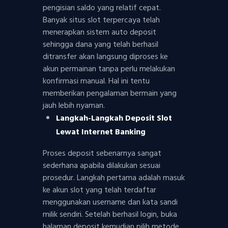
pengisian saldo yang relatif cepat.
Banyak situs slot terpercaya telah
menerapkan sistem auto deposit
sehingga dana yang telah berhasil
ditransfer akan langsung diproses ke
akun permainan tanpa perlu melakukan
konfirmasi manual. Hal ini tentu
memberikan pengalaman bermain yang
jauh lebih nyaman.
Langkah-Langkah Deposit Slot
Lewat Internet Banking
Proses deposit sebenarnya sangat
sederhana apabila dilakukan sesuai
prosedur. Langkah pertama adalah masuk
ke akun slot yang telah terdaftar
menggunakan username dan kata sandi
milik sendiri. Setelah berhasil login, buka
halaman deposit kemudian pilih metode