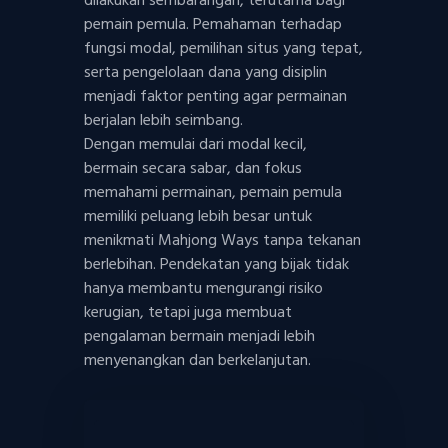
pemain pemula. Pemahaman terhadap
fungsi modal, pemilihan situs yang tepat,
serta pengelolaan dana yang disiplin
menjadi faktor penting agar permainan
berjalan lebih seimbang.
Dengan memulai dari modal kecil,
bermain secara sabar, dan fokus
memahami permainan, pemain pemula
memiliki peluang lebih besar untuk
menikmati Mahjong Ways tanpa tekanan
berlebihan. Pendekatan yang bijak tidak
hanya membantu mengurangi risiko
kerugian, tetapi juga membuat
pengalaman bermain menjadi lebih
menyenangkan dan berkelanjutan.