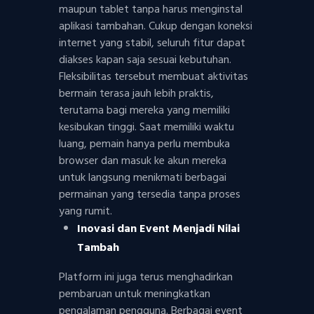
maupun tablet tanpa harus menginstal
aplikasi tambahan. Cukup dengan koneksi
internet yang stabil, seluruh fitur dapat
diakses kapan saja sesuai kebutuhan.
Fleksibilitas tersebut membuat aktivitas
bermain terasa jauh lebih praktis,
terutama bagi mereka yang memiliki
kesibukan tinggi. Saat memiliki waktu
luang, pemain hanya perlu membuka
browser dan masuk ke akun mereka
untuk langsung menikmati berbagai
permainan yang tersedia tanpa proses
yang rumit.
Inovasi dan Event Menjadi Nilai
Tambah
Platform ini juga terus menghadirkan
pembaruan untuk meningkatkan
pengalaman pengguna. Berbagai event