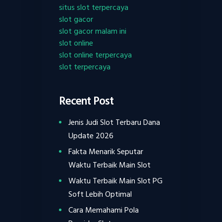
situs slot terpercaya
slot gacor
slot gacor malam ini
slot online
slot online terpercaya
slot terpercaya
Recent Post
Jenis Judi Slot Terbaru Dana
Update 2026
Fakta Menarik Seputar
Waktu Terbaik Main Slot
Waktu Terbaik Main Slot PG
Soft Lebih Optimal
Cara Memahami Pola