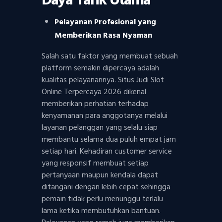
Pelayanan Profesional yang
Memberikan Rasa Nyaman
Salah satu faktor yang membuat sebuah
platform semakin dipercaya adalah
kualitas pelayanannya. Situs Judi Slot
Online Terpercaya 2026 dikenal
memberikan perhatian terhadap
kenyamanan para anggotanya melalui
layanan pelanggan yang selalu siap
membantu selama dua puluh empat jam
setiap hari. Kehadiran customer service
yang responsif membuat setiap
pertanyaan maupun kendala dapat
ditangani dengan lebih cepat sehingga
pemain tidak perlu menunggu terlalu
lama ketika membutuhkan bantuan.