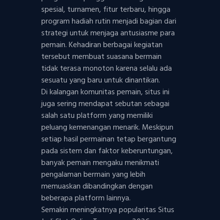
spesial, turnamen, fitur terbaru, hingga
program hadiah rutin menjadi bagian dari
strategi untuk menjaga antusiasme para
pemain. Kehadiran berbagai kegiatan
tersebut membuat suasana bermain
tidak terasa monoton karena selalu ada
sesuatu yang baru untuk dinantikan.
Di kalangan komunitas pemain, situs ini
juga sering mendapat sebutan sebagai
salah satu platform yang memiliki
peluang kemenangan menarik. Meskipun
setiap hasil permainan tetap bergantung
pada sistem dan faktor keberuntungan,
banyak pemain mengaku menikmati
pengalaman bermain yang lebih
memuaskan dibandingkan dengan
beberapa platform lainnya.
Semakin meningkatnya popularitas Situs