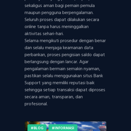
sekaligus aman bagi pemain pemula
maupun pengguna berpengalaman.
Seluruh proses dapat dilakukan secara
online tanpa harus meninggalkan
aktivitas sehari-hari.
Selama mengikuti prosedur dengan benar
dan selalu menjaga keamanan data
perbankan, proses pengisian saldo dapat
berlangsung dengan lancar. Agar
pengalaman bermain semakin nyaman,
pastikan selalu menggunakan situs Bank
Support yang memiliki reputasi baik
sehingga setiap transaksi dapat diproses
secara aman, transparan, dan
profesional.
BLOG
INFORMASI