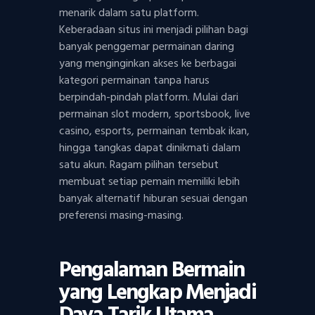
menarik dalam satu platform.
Keberadaan situs ini menjadi pilihan bagi
banyak penggemar permainan daring
yang menginginkan akses ke berbagai
kategori permainan tanpa harus
berpindah-pindah platform. Mulai dari
permainan slot modern, sportsbook, live
casino, esports, permainan tembak ikan,
hingga tangkas dapat dinikmati dalam
satu akun. Ragam pilihan tersebut
membuat setiap pemain memiliki lebih
banyak alternatif hiburan sesuai dengan
preferensi masing-masing.
Pengalaman Bermain
yang Lengkap Menjadi
Daya Tarik Utama