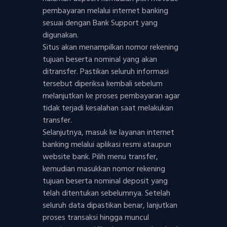
pembayaran melalui internet banking
sesuai dengan Bank Support yang
digunakan.
Situs akan menampilkan nomor rekening
tujuan beserta nominal yang akan
ditransfer. Pastikan seluruh informasi
tersebut diperiksa kembali sebelum
melanjutkan ke proses pembayaran agar
tidak terjadi kesalahan saat melakukan
transfer.
Selanjutnya, masuk ke layanan internet
banking melalui aplikasi resmi ataupun
website bank. Pilih menu transfer,
kemudian masukkan nomor rekening
tujuan beserta nominal deposit yang
telah ditentukan sebelumnya. Setelah
seluruh data dipastikan benar, lanjutkan
proses transaksi hingga muncul