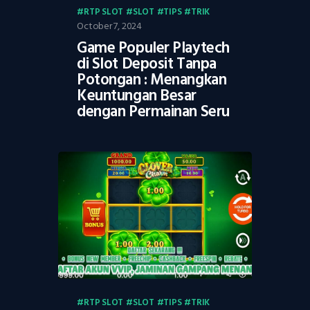
RTP SLOT
SLOT
TIPS
TRIK
October 7, 2024
Game Populer Playtech
di Slot Deposit Tanpa
Potongan : Menangkan
Keuntungan Besar
dengan Permainan Seru
RTP SLOT
SLOT
TIPS
TRIK