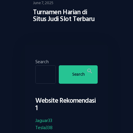
June 7, 2025
Turnamen Harian di
Situs Judi Slot Terbaru
Search
Search
Website Rekomendasi
1
Jaguar33
Tesla338