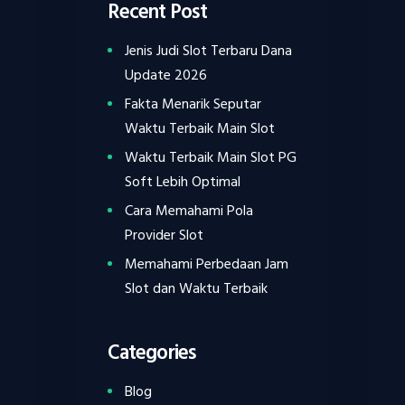
Recent Post
Jenis Judi Slot Terbaru Dana
Update 2026
Fakta Menarik Seputar
Waktu Terbaik Main Slot
Waktu Terbaik Main Slot PG
Soft Lebih Optimal
Cara Memahami Pola
Provider Slot
Memahami Perbedaan Jam
Slot dan Waktu Terbaik
Categories
Blog