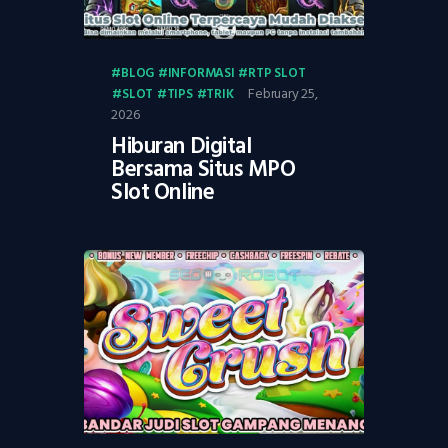
BLOG
INFORMASI
RTP SLOT
February 25,
SLOT
TIPS
TRIK
2026
Hiburan Digital
Bersama Situs MPO
Slot Online