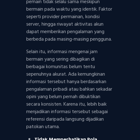
pemain tidak selalu sama meskipun
bermain pada waktu yang identik. Faktor
seperti provider permainan, kondisi
server, hingga riwayat aktivitas akun
dapat memberikan pengalaman yang
berbeda pada masing-masing pengguna.
Selain itu, informasi mengenai jam
bermain yang sering dibagikan di
berbagai komunitas belum tentu
sepenuhnya akurat. Ada kemungkinan
informasi tersebut hanya berdasarkan
pengalaman pribadi atau bahkan sekadar
opini yang belum pernah dibuktikan
secara konsisten. Karena itu, lebih baik
menjadikan informasi tersebut sebagai
referensi daripada langsung dijadikan
patokan utama.
Tidak Memperhatikan Pola