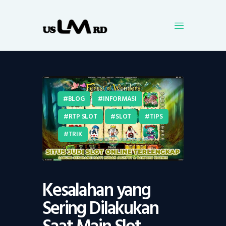
Uslmrd
Slot Online Terpercaya 2024: Menangkan Jackpot Besar di Tempat yang Tepat!
Home
Informasi
BLOG
INFORMASI
Tips
RTP SLOT
SLOT
TIPS
Trik
TRIK
RTP Slot
Tentang Kami
Kesalahan yang
Sering Dilakukan