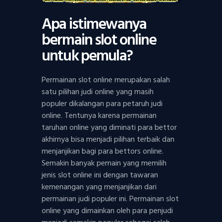
Apa istimewanya
bermain slot online
untuk pemula?
Permainan slot online merupakan salah
satu pilihan judi online yang masih
populer dikalangan para petaruh judi
online. Tentunya karena permainan
taruhan online yang diminati para bettor
akhirnya bisa menjadi pilihan terbaik dan
menjanjikan bagi para bettors online.
Semakin banyak pemain yang memilih
jenis slot online ini dengan tawaran
kemenangan yang menjanjikan dari
permainan judi populer ini. Permainan slot
online yang dimainkan oleh para penjudi