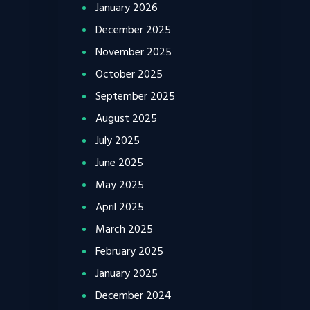
January 2026
December 2025
November 2025
October 2025
September 2025
August 2025
July 2025
June 2025
May 2025
April 2025
March 2025
February 2025
January 2025
December 2024