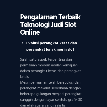
Pengalaman Terbaik
Teknologi Judi Slot
Online
Evolusi perangkat keras dan
perangkat lunak mesin slot
Salah satu aspek terpenting dari
permainan modern adalah kemajuan
dalam perangkat keras dan perangkat
lunak.
Mesin permainan telah berevolusi dari
perangkat mekanis sederhana dengan
beberapa gulungan menjadi perangkat
canggih dengan layar sentuh, grafik 3D,
dan efek suara yang realistis.