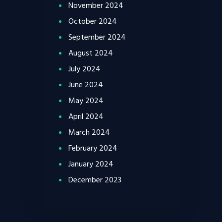
November 2024
October 2024
September 2024
August 2024
July 2024
June 2024
May 2024
April 2024
March 2024
February 2024
January 2024
December 2023