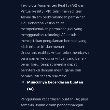
Teknologi Augmented Reality (AR) dan
Virtual Reality (VR) telah menjadi tren
terkini dalam perkembangan permainan
judi. Beberapa kasino telah
memperkenalkan permainan judi yang
menggunakan teknologi AR untuk
menciptakan pengalaman bermain yang
lebih interaktif dan menarik.
Di sisi lain, realitas virtual telah membawa
para gamer ke dunia virtual yang benar-
benar baru, tempat mereka dapat
berinteraksi dengan mesin game dan
pemain lain secara real-time.
Munculnya kecerdasan buatan
(AI)
Penggunaan kecerdasan buatan (AI) juga
semakin umum dalam pengembangan