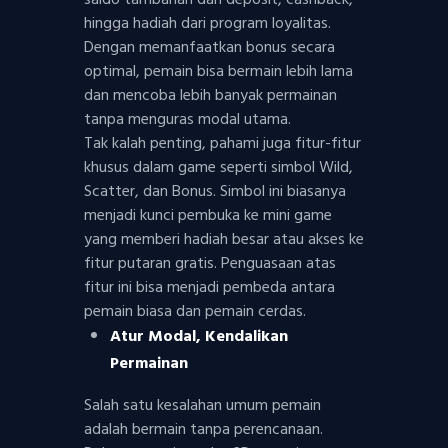
hingga hadiah dari program loyalitas.
Dengan memanfaatkan bonus secara
optimal, pemain bisa bermain lebih lama
dan mencoba lebih banyak permainan
tanpa menguras modal utama.
Tak kalah penting, pahami juga fitur-fitur
khusus dalam game seperti simbol Wild,
Scatter, dan Bonus. Simbol ini biasanya
menjadi kunci pembuka ke mini game
yang memberi hadiah besar atau akses ke
fitur putaran gratis. Penguasaan atas
fitur ini bisa menjadi pembeda antara
pemain biasa dan pemain cerdas.
Atur Modal, Kendalikan
Permainan
Salah satu kesalahan umum pemain
adalah bermain tanpa perencanaan.