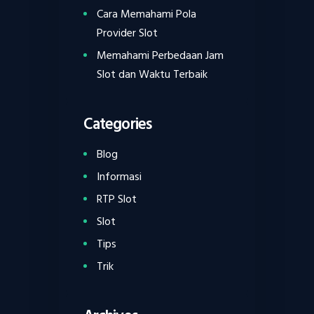
Cara Memahami Pola
Provider Slot
Memahami Perbedaan Jam
Slot dan Waktu Terbaik
Categories
Blog
Informasi
RTP Slot
Slot
Tips
Trik