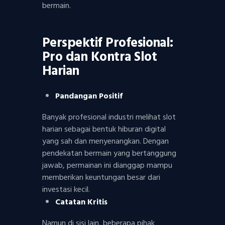
bermain.
Perspektif Profesional:
Pro dan Kontra Slot
Harian
Pandangan Positif
Banyak profesional industri melihat slot
harian sebagai bentuk hiburan digital
yang sah dan menyenangkan. Dengan
pendekatan bermain yang bertanggung
jawab, permainan ini dianggap mampu
memberikan keuntungan besar dari
investasi kecil.
Catatan Kritis
Namun di sisi lain, beberapa pihak