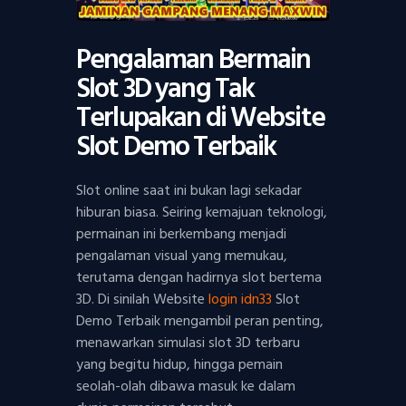
Pengalaman Bermain
Slot 3D yang Tak
Terlupakan di Website
Slot Demo Terbaik
Slot online saat ini bukan lagi sekadar
hiburan biasa. Seiring kemajuan teknologi,
permainan ini berkembang menjadi
pengalaman visual yang memukau,
terutama dengan hadirnya slot bertema
3D. Di sinilah Website
login idn33
Slot
Demo Terbaik mengambil peran penting,
menawarkan simulasi slot 3D terbaru
yang begitu hidup, hingga pemain
seolah-olah dibawa masuk ke dalam