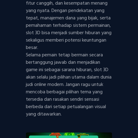
fitur canggih, dan kesempatan menang
yang nyata. Dengan pendekatan yang
tepat, manajemen dana yang bijak, serta
pemahaman terhadap sistem permainan,
slot 3D bisa menjadi sumber hiburan yang
sekaligus memberi potensi keuntungan
besar.
Selama pemain tetap bermain secara
bertanggung jawab dan menjadikan
game ini sebagai sarana hiburan, slot 3D
akan selalu jadi pilihan utama dalam dunia
judi online modern. Jangan ragu untuk
mencoba berbagai pilihan tema yang
tersedia dan rasakan sendiri sensasi
berbeda dari setiap petualangan visual
yang ditawarkan.