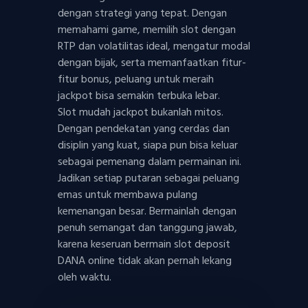
dengan strategi yang tepat. Dengan
memahami game, memilih slot dengan
RTP dan volatilitas ideal, mengatur modal
dengan bijak, serta memanfaatkan fitur-
fitur bonus, peluang untuk meraih
jackpot bisa semakin terbuka lebar.
Slot mudah jackpot bukanlah mitos.
Dengan pendekatan yang cerdas dan
disiplin yang kuat, siapa pun bisa keluar
sebagai pemenang dalam permainan ini.
Jadikan setiap putaran sebagai peluang
emas untuk membawa pulang
kemenangan besar. Bermainlah dengan
penuh semangat dan tanggung jawab,
karena keseruan bermain slot deposit
DANA online tidak akan pernah lekang
oleh waktu.