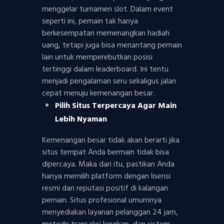
menggelar turnamen slot. Dalam event
seperti ini, pemain tak hanya
berkesempatan memenangkan hadiah
uang, tetapi juga bisa menantang pemain
lain untuk memperebutkan posisi
tertinggi dalam leaderboard. Ini tentu
menjadi pengalaman seru sekaligus jalan
cepat menuju kemenangan besar.
Pilih Situs Terpercaya Agar Main
Lebih Nyaman
Kemenangan besar tidak akan berarti jika
situs tempat Anda bermain tidak bisa
dipercaya. Maka dari itu, pastikan Anda
hanya memilih platform dengan lisensi
resmi dan reputasi positif di kalangan
pemain. Situs profesional umumnya
menyediakan layanan pelanggan 24 jam,