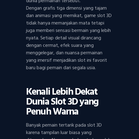
dunia permainan tersebut.
Dengan grafis tiga dimensi yang tajam
dan animasi yang memikat, game slot 3D
tidak hanya memanjakan mata tetapi
juga memberi sensasi bermain yang lebih
nyata. Setiap detail visual dirancang
dengan cermat, efek suara yang
menggelegar, dan nuansa permainan
yang imersif menjadikan slot ini favorit
baru bagi pemain dari segala usia.
Kenali Lebih Dekat
Dunia Slot 3D yang
Penuh Warna
Banyak pemain tertarik pada slot 3D
karena tampilan luar biasa yang