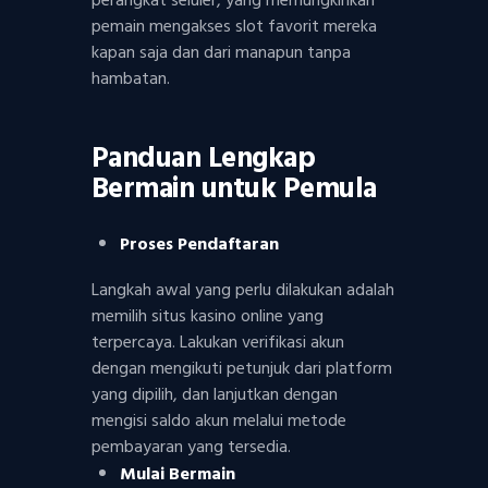
pemain mengakses slot favorit mereka
kapan saja dan dari manapun tanpa
hambatan.
Panduan Lengkap
Bermain untuk Pemula
Proses Pendaftaran
Langkah awal yang perlu dilakukan adalah
memilih situs kasino online yang
terpercaya. Lakukan verifikasi akun
dengan mengikuti petunjuk dari platform
yang dipilih, dan lanjutkan dengan
mengisi saldo akun melalui metode
pembayaran yang tersedia.
Mulai Bermain