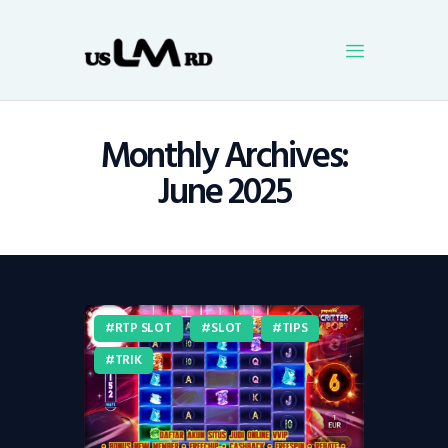
Uslmrd
Slot Online Terpercaya 2024: Menangkan Jackpot Besar di Tempat yang Tepat!
Monthly Archives:
Home
June 2025
Informasi
Tips
Trik
RTP Slot
Tentang Kami
RTP SLOT
SLOT
TIPS
TRIK