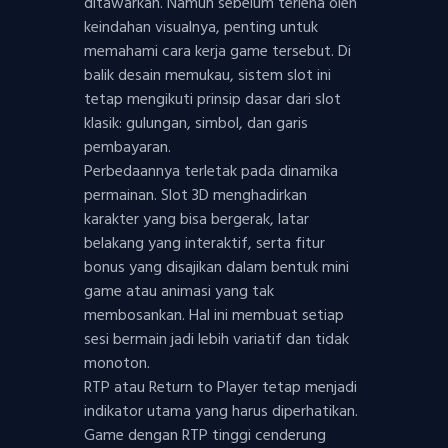
ditawarkan. Namun sebelum terlena oleh
keindahan visualnya, penting untuk
memahami cara kerja game tersebut. Di
balik desain memukau, sistem slot ini
tetap mengikuti prinsip dasar dari slot
klasik: gulungan, simbol, dan garis
pembayaran.
Perbedaannya terletak pada dinamika
permainan. Slot 3D menghadirkan
karakter yang bisa bergerak, latar
belakang yang interaktif, serta fitur
bonus yang disajikan dalam bentuk mini
game atau animasi yang tak
membosankan. Hal ini membuat setiap
sesi bermain jadi lebih variatif dan tidak
monoton.
RTP atau Return to Player tetap menjadi
indikator utama yang harus diperhatikan.
Game dengan RTP tinggi cenderung