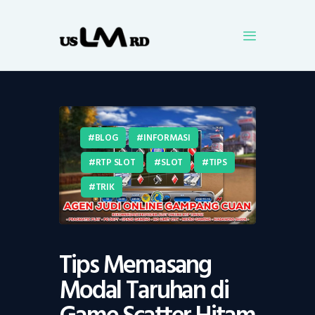
Uslmrd
Slot Online Terpercaya 2024: Menangkan Jackpot Besar di Tempat yang Tepat!
Home
Informasi
BLOG
INFORMASI
Tips
RTP SLOT
SLOT
TIPS
Trik
TRIK
RTP Slot
Tentang Kami
Tips Memasang
Modal Taruhan di