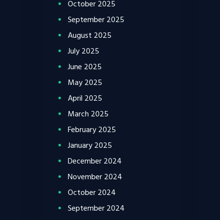
October 2025
September 2025
August 2025
July 2025
June 2025
May 2025
April 2025
March 2025
February 2025
January 2025
December 2024
November 2024
October 2024
September 2024