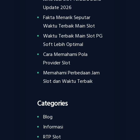
Update 2026
Fakta Menarik Seputar
Waktu Terbaik Main Slot
Waktu Terbaik Main Slot PG
Soft Lebih Optimal
Cara Memahami Pola
Provider Slot
Memahami Perbedaan Jam
Slot dan Waktu Terbaik
Categories
Blog
Informasi
RTP Slot