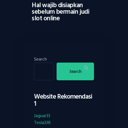
Hal wajib disiapkan
sebelum bermain judi
slot online
Search
Search
Website Rekomendasi
1
Jaguar33
Tesla338