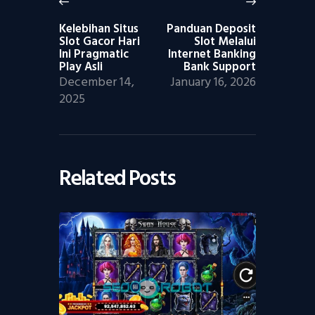
Previous
Next
post:
post:
Kelebihan Situs
Panduan Deposit
Slot Gacor Hari
Slot Melalui
Ini Pragmatic
Internet Banking
Play Asli
Bank Support
December 14,
January 16, 2026
2025
Related Posts