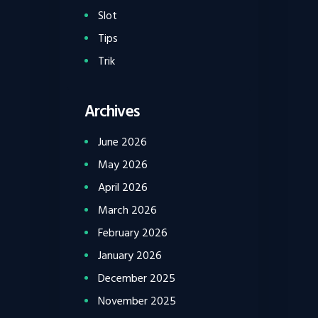
Slot
Tips
Trik
Archives
June 2026
May 2026
April 2026
March 2026
February 2026
January 2026
December 2025
November 2025