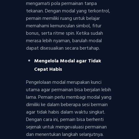
mengamati pola permainan tanpa
tekanan. Dengan modal yang terkontrol,
pemain memiliki ruang untuk belajar
memahami kemunculan simbol, fitur
bonus, serta ritme spin. Ketika sudah
merasa lebih nyaman, barulah modal
dapat disesuaikan secara bertahap.
Mengelola Modal agar Tidak
Cepat Habis
Pengelolaan modal merupakan kunci
utama agar permainan bisa berjalan lebih
lama. Pemain perlu membagi modal yang
dimiliki ke dalam beberapa sesi bermain
agar tidak habis dalam waktu singkat.
Dengan cara ini, pemain bisa berhenti
sejenak untuk mengevaluasi permainan
dan menentukan langkah selanjutnya.