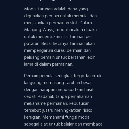
Modal taruhan adalah dana yang
digunakan pemain untuk memulai dan
menjalankan permainan slot. Dalam
Mahjong Ways, modal ini akan dipakai
untuk menentukan nilai taruhan per
putaran. Besar kecilnya taruhan akan
mempengaruhi durasi bermain dan
peluang pemain untuk bertahan lebih
lama di dalam permainan.
Pemain pemula seringkali tergoda untuk
langsung memasang taruhan besar
dengan harapan mendapatkan hasil
cepat. Padahal, tanpa pemahaman
mekanisme permainan, keputusan
tersebut justru meningkatkan risiko
kerugian. Memahami fungsi modal
sebagai alat untuk belajar dan membaca