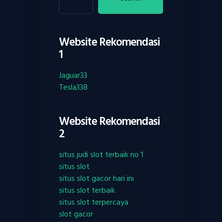
Website Rekomendasi
1
Jaguar33
Tesla338
Website Rekomendasi
2
situs judi slot terbaik no 1
situs slot
situs slot gacor hari ini
situs slot terbaik
situs slot terpercaya
slot gacor