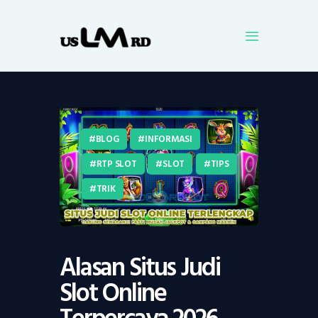
Uslmrd
Slot Online Terpercaya 2024: Menangkan Jackpot Besar di Tempat yang Tepat!
Home
Informasi
BLOG
INFORMASI
Tips
RTP SLOT
SLOT
TIPS
Trik
TRIK
RTP Slot
Tentang Kami
Alasan Situs Judi
Slot Online