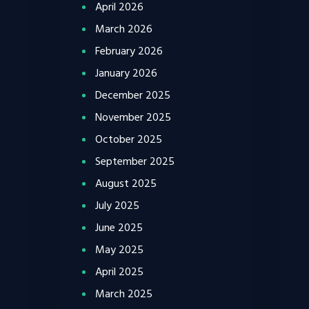
April 2026
March 2026
February 2026
January 2026
December 2025
November 2025
October 2025
September 2025
August 2025
July 2025
June 2025
May 2025
April 2025
March 2025