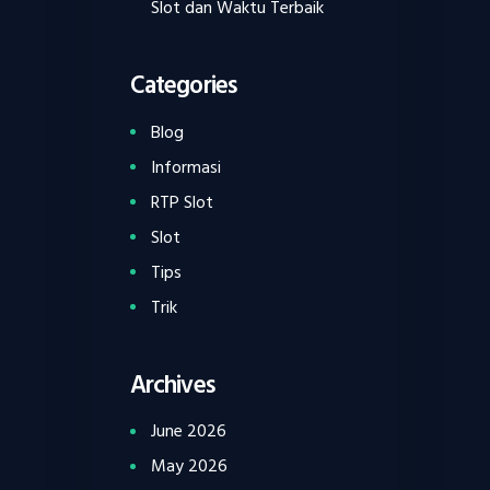
Slot dan Waktu Terbaik
Categories
Blog
Informasi
RTP Slot
Slot
Tips
Trik
Archives
June 2026
May 2026