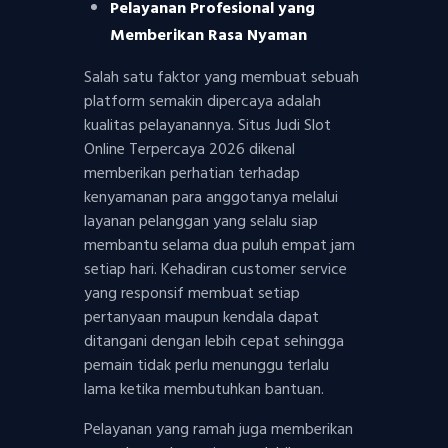
Pelayanan Profesional yang
Memberikan Rasa Nyaman
Salah satu faktor yang membuat sebuah
platform semakin dipercaya adalah
kualitas pelayanannya. Situs Judi Slot
Online Terpercaya 2026 dikenal
memberikan perhatian terhadap
kenyamanan para anggotanya melalui
layanan pelanggan yang selalu siap
membantu selama dua puluh empat jam
setiap hari. Kehadiran customer service
yang responsif membuat setiap
pertanyaan maupun kendala dapat
ditangani dengan lebih cepat sehingga
pemain tidak perlu menunggu terlalu
lama ketika membutuhkan bantuan.
Pelayanan yang ramah juga memberikan