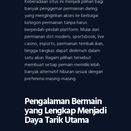
Keberadaan situs ini menjadi pilihan bagi
banyak penggemar permainan daring
yang menginginkan akses ke berbagai
kategori permainan tanpa harus
berpindah-pindah platform. Mulai dari
permainan slot modern, sportsbook, live
casino, esports, permainan tembak ikan,
hingga tangkas dapat dinikmati dalam
satu akun. Ragam pilihan tersebut
membuat setiap pemain memiliki lebih
banyak alternatif hiburan sesuai dengan
preferensi masing-masing.
Pengalaman Bermain
yang Lengkap Menjadi
Daya Tarik Utama