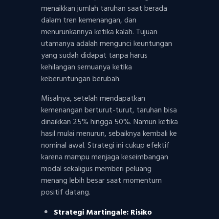
menaikkan jumlah taruhan saat berada
dalam tren kemenangan, dan
menurunkannya ketika kalah. Tujuan
utamanya adalah mengunci keuntungan
yang sudah didapat tanpa harus
kehilangan semuanya ketika
keberuntungan berubah.
Misalnya, setelah mendapatkan
kemenangan berturut-turut, taruhan bisa
dinaikkan 25% hingga 50%. Namun ketika
hasil mulai menurun, sebaiknya kembali ke
nominal awal. Strategi ini cukup efektif
karena mampu menjaga keseimbangan
modal sekaligus memberi peluang
menang lebih besar saat momentum
positif datang.
Strategi Martingale: Risiko