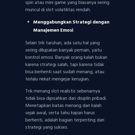
spin atau mini game yang biasanya sering
muncul di slot volatilitas rendah.
Menggabungkan Strategi dengan
Manajemen Emosi
Selain trik taruhan, ada satu hal yang
sering dilupakan banyak pemain, yaitu
kontrol emosi. Banyak orang kalah bukan
karena strategi salah, tapi karena tidak
bisa berhenti saat sudah menang, atau
terlalu nekat mengejar kerugian.
Trik menang slot realistis sebenarnya
tidak bisa dipisahkan dari disiplin pribadi.
Menetapkan batas menang dan kalah
sejak awal, serta tahu kapan harus
berhenti, adalah bagian terpenting dari
strategi yang sukses.