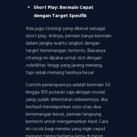
Short Play: Bermain Cepat
dengan Target Spesifik
Ada juga strategi yang dikenal sebagai
short play. Intinya, pemain hanya bermain
dalam jangka waktu singkat dengan
target kemenangan tertentu. Biasanya
strategi ini dipakai untuk slot dengan
volatilitas tinggi yang jarang menang,
tapi sekali menang hasilnya besar.
Contoh penerapannya adalah bermain 50
hingga 100 putaran saja dengan modal
yang sudah ditentukan sebelumnya. Jika
berhasil mendapatkan satu atau dua
kemenangan besar, pemain langsung
berhenti untuk mengamankan hasil. Cara
ini cocok bagi mereka yang ingin cepat
menang tanpa berlama-lama di mesin