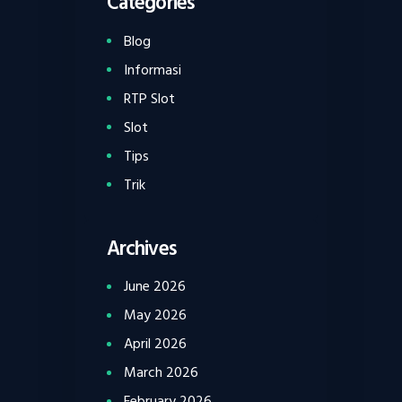
Categories
Blog
Informasi
RTP Slot
Slot
Tips
Trik
Archives
June 2026
May 2026
April 2026
March 2026
February 2026