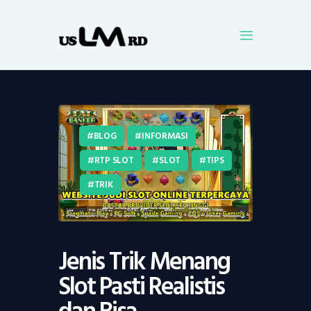
Uslmrd
Slot Online Terpercaya 2024: Menangkan Jackpot Besar di Tempat yang Tepat!
Home
Informasi
BLOG
INFORMASI
Tips
RTP SLOT
SLOT
TIPS
Trik
TRIK
RTP Slot
Tentang Kami
Jenis Trik Menang
Slot Pasti Realistis