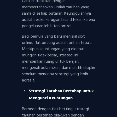
Cara ini dilakukan dengan
mempertahankan jumlah taruhan yang
sama di setiap putaran. Keunggulannya
adalah resiko kerugian bisa ditekan karena
pengeluaran lebih terkontrol.
Bagi pemula yang baru menjajal slot
online, flat betting adalah pilihan tepat.
Meskipun keuntungan yang didapat
mungkin tidak besar, strategi ini
memberikan ruang untuk belajar,
mengenali pola mesin, dan melatih disiplin
sebelum mencoba strategi yang lebih
agresif.
Strategi Taruhan Bertahap untuk
Mengunci Keuntungan
Berbeda dengan flat betting, strategi
taruhan bertahap dilakukan dengan