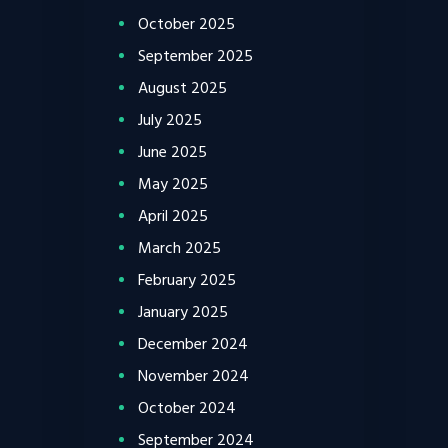
October 2025
September 2025
August 2025
July 2025
June 2025
May 2025
April 2025
March 2025
February 2025
January 2025
December 2024
November 2024
October 2024
September 2024