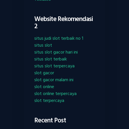
Website Rekomendasi
2
situs judi slot terbaik no 1
situs slot
situs slot gacor hari ini
situs slot terbaik
situs slot terpercaya
slot gacor
slot gacor malam ini
slot online
slot online terpercaya
slot terpercaya
Recent Post