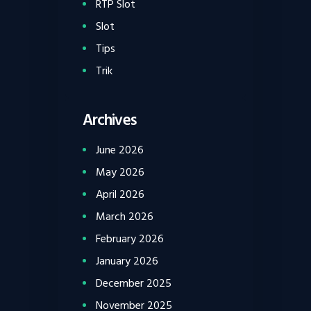
RTP Slot
Slot
Tips
Trik
Archives
June 2026
May 2026
April 2026
March 2026
February 2026
January 2026
December 2025
November 2025