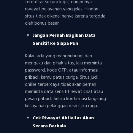
terdaftar secara legal, dan punya
riwayat pelayanan yang jelas. Hindari
situs tidak dikenal hanya karena tergoda
oleh bonus besar.
Jangan Pernah Bagikan Data
Sensitif ke Siapa Pun
Kalau ada yang menghubungi dan
mengaku dari pihak situs, lalu meminta
password, kode OTP, atau informasi
pribadi, kamu patut curiga. Situs judi
online terpercaya tidak akan pernah
meminta data sensitif lewat chat atau
pesan pribadi. Selalu konfirmasi langsung
ke layanan pelanggan resmi jika ragu.
Cek Riwayat Aktivitas Akun
Secara Berkala