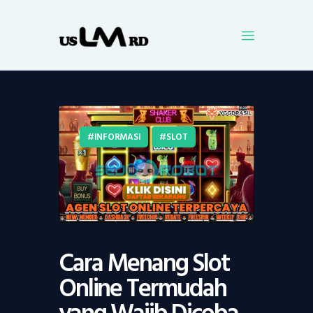
Uslmrd
Slot Online Terpercaya 2024: Menangkan Jackpot Besar di Tempat yang Tepat!
Home
Informasi
INFORMASI
SLOT
Tips
Trik
RTP Slot
Tentang Kami
Cara Menang Slot
Online Termudah