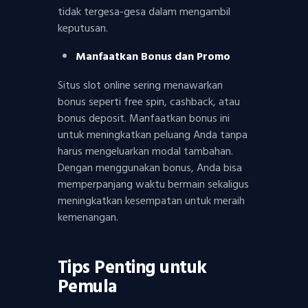
tidak tergesa-gesa dalam mengambil
keputusan.
Manfaatkan Bonus dan Promo
Situs slot online sering menawarkan
bonus seperti free spin, cashback, atau
bonus deposit. Manfaatkan bonus ini
untuk meningkatkan peluang Anda tanpa
harus mengeluarkan modal tambahan.
Dengan menggunakan bonus, Anda bisa
memperpanjang waktu bermain sekaligus
meningkatkan kesempatan untuk meraih
kemenangan.
Tips Penting untuk
Pemula