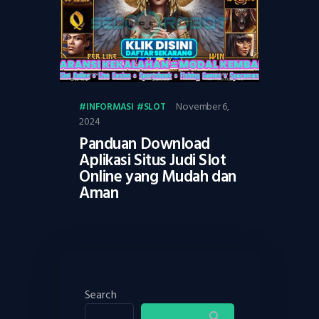
November 6,
INFORMASI
SLOT
2024
Panduan Download
Aplikasi Situs Judi Slot
Online yang Mudah dan
Aman
Search