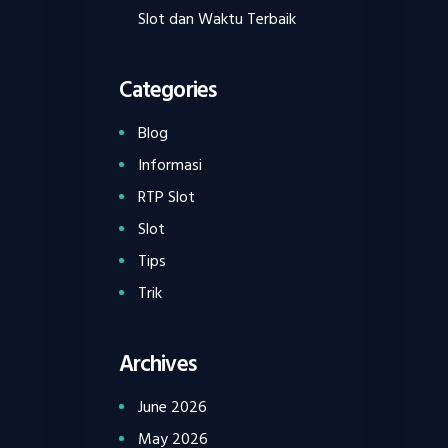
Slot dan Waktu Terbaik
Categories
Blog
Informasi
RTP Slot
Slot
Tips
Trik
Archives
June 2026
May 2026