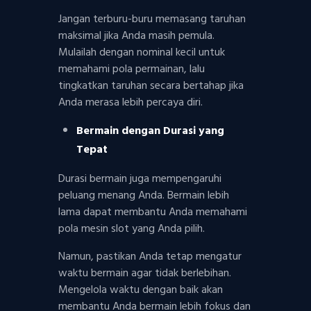
Jangan terburu-buru memasang taruhan
maksimal jika Anda masih pemula.
Mulailah dengan nominal kecil untuk
memahami pola permainan, lalu
tingkatkan taruhan secara bertahap jika
Anda merasa lebih percaya diri.
Bermain dengan Durasi yang
Tepat
Durasi bermain juga mempengaruhi
peluang menang Anda. Bermain lebih
lama dapat membantu Anda memahami
pola mesin slot yang Anda pilih.
Namun, pastikan Anda tetap mengatur
waktu bermain agar tidak berlebihan.
Mengelola waktu dengan baik akan
membantu Anda bermain lebih fokus dan