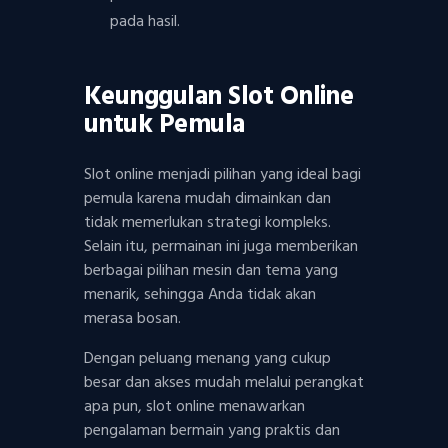
pada hasil.
Keunggulan Slot Online
untuk Pemula
Slot online menjadi pilihan yang ideal bagi
pemula karena mudah dimainkan dan
tidak memerlukan strategi kompleks.
Selain itu, permainan ini juga memberikan
berbagai pilihan mesin dan tema yang
menarik, sehingga Anda tidak akan
merasa bosan.
Dengan peluang menang yang cukup
besar dan akses mudah melalui perangkat
apa pun, slot online menawarkan
pengalaman bermain yang praktis dan