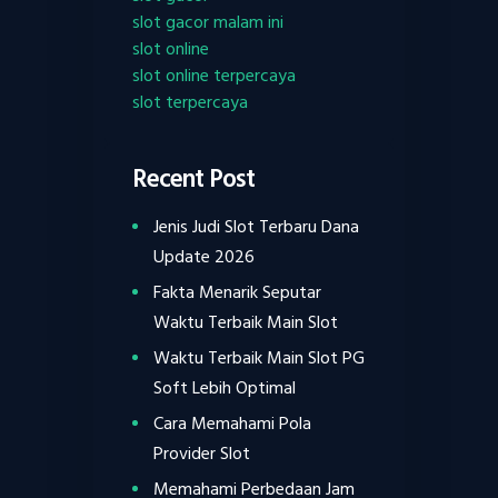
slot gacor malam ini
slot online
slot online terpercaya
slot terpercaya
Recent Post
Jenis Judi Slot Terbaru Dana
Update 2026
Fakta Menarik Seputar
Waktu Terbaik Main Slot
Waktu Terbaik Main Slot PG
Soft Lebih Optimal
Cara Memahami Pola
Provider Slot
Memahami Perbedaan Jam