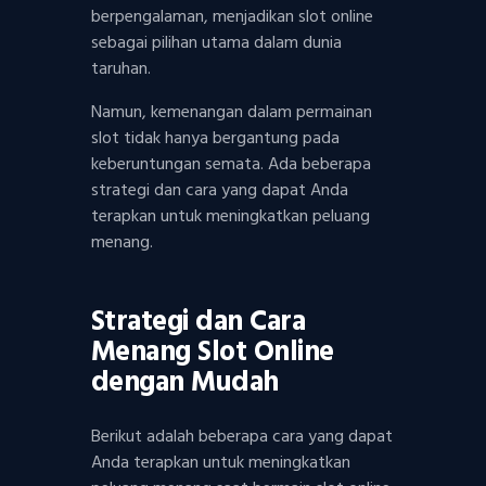
berpengalaman, menjadikan slot online
sebagai pilihan utama dalam dunia
taruhan.
Namun, kemenangan dalam permainan
slot tidak hanya bergantung pada
keberuntungan semata. Ada beberapa
strategi dan cara yang dapat Anda
terapkan untuk meningkatkan peluang
menang.
Strategi dan Cara
Menang Slot Online
dengan Mudah
Berikut adalah beberapa cara yang dapat
Anda terapkan untuk meningkatkan