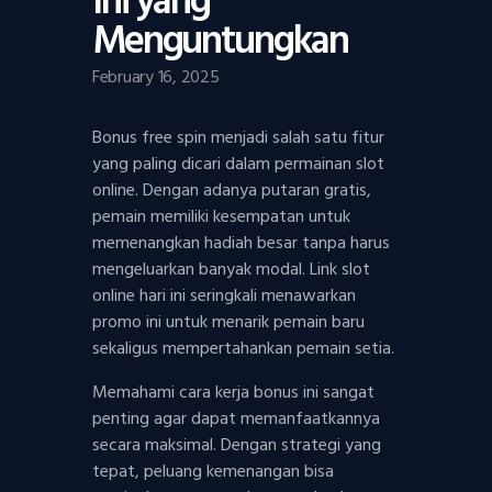
Ini yang
Menguntungkan
February 16, 2025
Bonus free spin menjadi salah satu fitur
yang paling dicari dalam permainan slot
online. Dengan adanya putaran gratis,
pemain memiliki kesempatan untuk
memenangkan hadiah besar tanpa harus
mengeluarkan banyak modal. Link slot
online hari ini seringkali menawarkan
promo ini untuk menarik pemain baru
sekaligus mempertahankan pemain setia.
Memahami cara kerja bonus ini sangat
penting agar dapat memanfaatkannya
secara maksimal. Dengan strategi yang
tepat, peluang kemenangan bisa