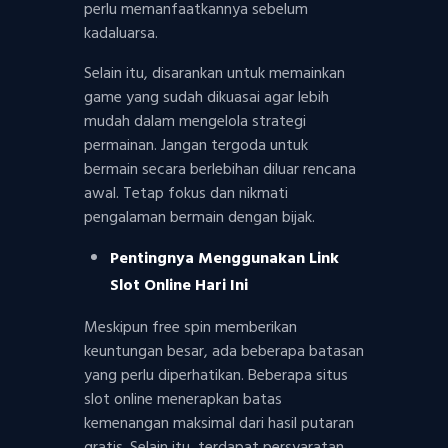
perlu memanfaatkannya sebelum
kadaluarsa.
Selain itu, disarankan untuk memainkan
game yang sudah dikuasai agar lebih
mudah dalam mengelola strategi
permainan. Jangan tergoda untuk
bermain secara berlebihan diluar rencana
awal. Tetap fokus dan nikmati
pengalaman bermain dengan bijak.
Pentingnya Menggunakan Link
Slot Online Hari Ini
Meskipun free spin memberikan
keuntungan besar, ada beberapa batasan
yang perlu diperhatikan. Beberapa situs
slot online menerapkan batas
kemenangan maksimal dari hasil putaran
gratis. Selain itu, terdapat persyaratan