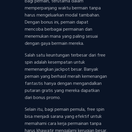
bagi pemain, terutama dalam
memperpanjang waktu bermain tanpa
harus mengeluarkan modal tambahan.
Dengan bonus ini, pemain dapat
mencoba berbagai permainan dan
menemukan mana yang paling sesuai
dengan gaya bermain mereka.
Salah satu keuntungan terbesar dari free
spin adalah kesempatan untuk
memenangkan jackpot besar. Banyak
pemain yang berhasil meraih kemenangan
fantastis hanya dengan mengandalkan
putaran gratis yang mereka dapatkan
dari bonus promo.
Selain itu, bagi pemain pemula, free spin
bisa menjadi sarana yang efektif untuk
memahami cara kerja permainan tanpa
harus khawatir mengalami kerugian besar.