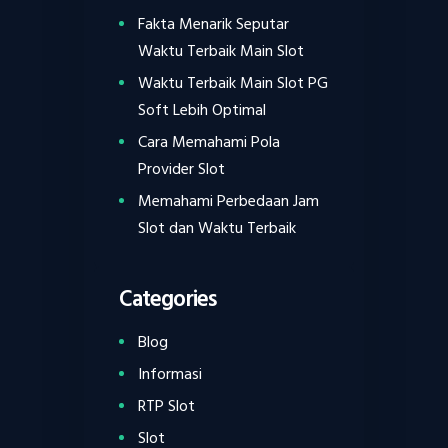
Fakta Menarik Seputar
Waktu Terbaik Main Slot
Waktu Terbaik Main Slot PG
Soft Lebih Optimal
Cara Memahami Pola
Provider Slot
Memahami Perbedaan Jam
Slot dan Waktu Terbaik
Categories
Blog
Informasi
RTP Slot
Slot